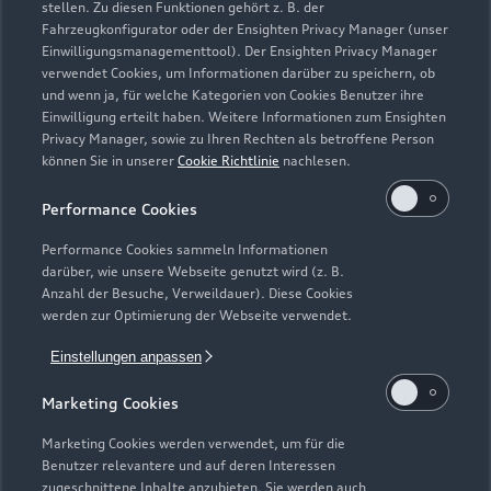
stellen. Zu diesen Funktionen gehört z. B. der
Fahrzeugkonfigurator oder der Ensighten Privacy Manager (unser
Einwilligungsmanagementtool). Der Ensighten Privacy Manager
Zurück nach oben
verwendet Cookies, um Informationen darüber zu speichern, ob
und wenn ja, für welche Kategorien von Cookies Benutzer ihre
Einwilligung erteilt haben. Weitere Informationen zum Ensighten
Modelle
Privacy Manager, sowie zu Ihren Rechten als betroffene Person
können Sie in unserer
Cookie Richtlinie
nachlesen.
Kaufen & leasen
Alle Modelle
Performance Cookies
Modelle vergleichen
Service & Zubehör
Performance Cookies sammeln Informationen
Neuwagensuche
darüber, wie unsere Webseite genutzt wird (z. B.
Elektromodelle
Anzahl der Besuche, Verweildauer). Diese Cookies
Gebrauchtwagensuche
Support
werden zur Optimierung der Webseite verwendet.
Saisonale Angebote
Plug-in-Hybride
Gebrauchtwagen
Einstellungen anpassen
Audi Services
Über Audi
Kundenservice
Finanzierung
Marketing Cookies
Garantie
Händlersuche
Aktionen & Angebote
Unternehmen
Marketing Cookies werden verwendet, um für die
Audi digital services
Benutzer relevantere und auf deren Interessen
Audi Code
Geschäftskunden
Karriere
zugeschnittene Inhalte anzubieten. Sie werden auch