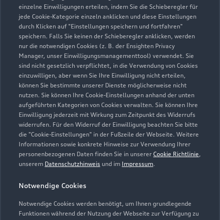
einzelne Einwilligungen erteilen, indem Sie die Schieberegler für
Kontaktdaten herunterladen
jede Cookie-Kategorie einzeln anklicken und diese Einstellungen
durch Klicken auf "Einstellungen speichern und fortfahren"
speichern. Falls Sie keinen der Schieberegler anklicken, werden
nur die notwendigen Cookies (z. B. der Ensighten Privacy
Öffnungszeiten
Manager, unser Einwilligungsmanagementtool) verwendet. Sie
sind nicht gesetzlich verpflichtet, in die Verwendung von Cookies
einzuwilligen, aber wenn Sie Ihre Einwilligung nicht erteilen,
können Sie bestimmte unserer Dienste möglicherweise nicht
Verkauf
nutzen. Sie können Ihre Cookie-Einstellungen anhand der unten
Geöffnet bis
18:00
aufgeführten Kategorien von Cookies verwalten. Sie können Ihre
Einwilligung jederzeit mit Wirkung zum Zeitpunkt des Widerrufs
widerrufen. Für den Widerruf der Einwilligung beachten Sie bitte
Service
die "Cookie-Einstellungen" in der Fußzeile der Webseite. Weitere
Geöffnet bis
18:00
Informationen sowie konkrete Hinweise zur Verwendung Ihrer
personenbezogenen Daten finden Sie in unserer
Cookie Richtlinie
,
unserem
Datenschutzhinweis
und im
Impressum
.
Teile- & Zubehörverkauf
Geöffnet bis
17:00
Notwendige Cookies
Notwendige Cookies werden benötigt, um Ihnen grundlegende
Funktionen während der Nutzung der Webseite zur Verfügung zu